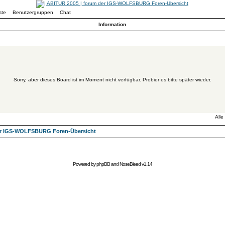
ste
Benutzergruppen
Chat
Information
Sorry, aber dieses Board ist im Moment nicht verfügbar. Probier es bitte später wieder.
Alle
der IGS-WOLFSBURG Foren-Übersicht
Powered by
phpBB
and
NoseBleed
v1.14