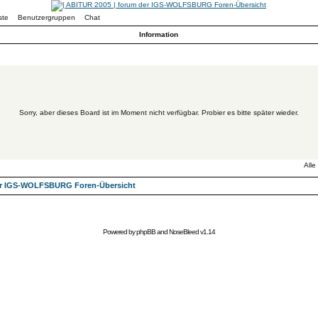
ste
Benutzergruppen
Chat
Information
Sorry, aber dieses Board ist im Moment nicht verfügbar. Probier es bitte später wieder.
Alle
der IGS-WOLFSBURG Foren-Übersicht
Powered by
phpBB
and
NoseBleed
v1.14