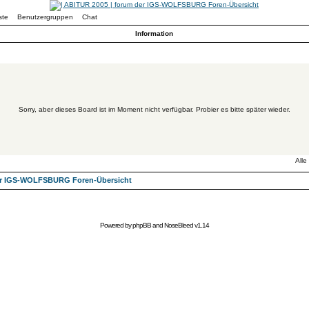
ste
Benutzergruppen
Chat
Information
Sorry, aber dieses Board ist im Moment nicht verfügbar. Probier es bitte später wieder.
Alle
der IGS-WOLFSBURG Foren-Übersicht
Powered by
phpBB
and
NoseBleed
v1.14