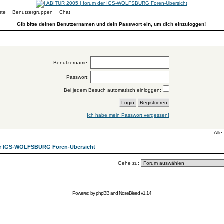
ste
Benutzergruppen
Chat
Gib bitte deinen Benutzernamen und dein Passwort ein, um dich einzuloggen!
Benutzername:
Passwort:
Bei jedem Besuch automatisch einloggen:
Ich habe mein Passwort vergessen!
Alle
der IGS-WOLFSBURG Foren-Übersicht
Gehe zu:
Powered by
phpBB
and
NoseBleed
v1.14