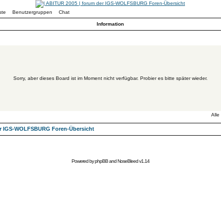
ste
Benutzergruppen
Chat
Information
Sorry, aber dieses Board ist im Moment nicht verfügbar. Probier es bitte später wieder.
Alle
der IGS-WOLFSBURG Foren-Übersicht
Powered by
phpBB
and
NoseBleed
v1.14