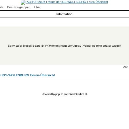
ste
Benutzergruppen
Chat
Information
Sorry, aber dieses Board ist im Moment nicht verfügbar. Probier es bitte später wieder.
Alle
der IGS-WOLFSBURG Foren-Übersicht
Powered by
phpBB
and
NoseBleed
v1.14